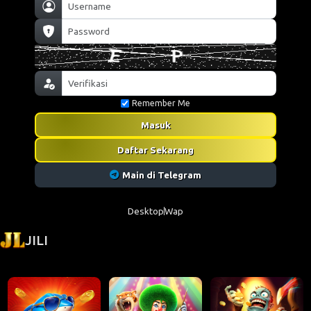
Remember Me
Masuk
Daftar Sekarang
Main di Telegram
Desktop
Wap
JILI