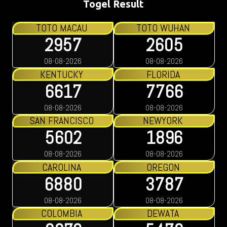
Togel Result
TOTO MACAU
TOTO WUHAN
HK S
2957
2605
24
08-08-2026
08-08-2026
08-08
KENTUCKY
FLORIDA
GAR
6617
7766
65
08-08-2026
08-08-2026
08-08
AN FRANCISCO
NEWYORK
MALA
5602
1896
72
08-08-2026
08-08-2026
07-08
CAROLINA
OREGON
HONGKON
6880
3787
60
08-08-2026
08-08-2026
07-08
COLOMBIA
DEWATA