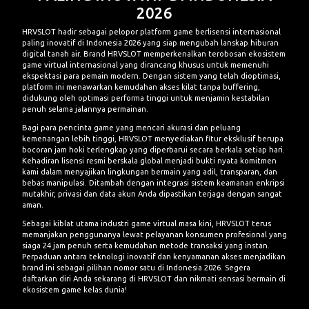
2026
HRVSLOT
hadir sebagai pelopor platform game berlisensi internasional
paling inovatif di Indonesia 2026 yang siap mengubah lanskap hiburan
digital tanah air. Brand HRVSLOT memperkenalkan terobosan ekosistem
game virtual internasional yang dirancang khusus untuk memenuhi
ekspektasi para pemain modern. Dengan sistem yang telah dioptimasi,
platform ini menawarkan kemudahan akses kilat tanpa buffering,
didukung oleh optimasi performa tinggi untuk menjamin kestabilan
penuh selama jalannya permainan.
Bagi para pencinta game yang mencari akurasi dan peluang
kemenangan lebih tinggi,
HRVSLOT
menyediakan fitur eksklusif berupa
bocoran jam hoki terlengkap yang diperbarui secara berkala setiap hari.
Kehadiran lisensi resmi berskala global menjadi bukti nyata komitmen
kami dalam menyajikan lingkungan bermain yang adil, transparan, dan
bebas manipulasi. Ditambah dengan integrasi sistem keamanan enkripsi
mutakhir, privasi dan data akun Anda dipastikan terjaga dengan sangat
aman.
Sebagai kiblat utama industri game virtual masa kini,
HRVSLOT
terus
memanjakan penggunanya lewat pelayanan konsumen profesional yang
siaga 24 jam penuh serta kemudahan metode transaksi yang instan.
Perpaduan antara teknologi inovatif dan kenyamanan akses menjadikan
brand ini sebagai pilihan nomor satu di Indonesia 2026. Segera
daftarkan diri Anda sekarang di HRVSLOT dan nikmati sensasi bermain di
ekosistem game kelas dunia!