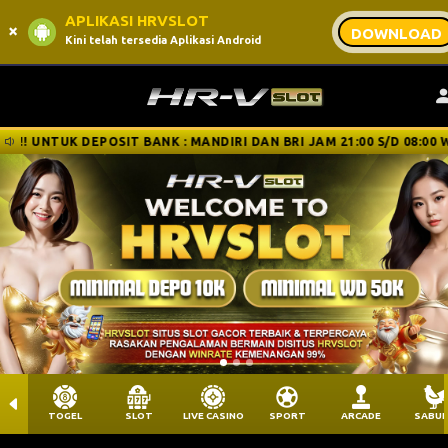
APLIKASI HRVSLOT
×
DOWNLOAD
Kini telah tersedia Aplikasi Android
!! UNTUK DEPOSIT BANK : MANDIRI DAN BRI JAM 21:00 S/D 08:00 
TOGEL
SLOT
LIVE CASINO
SPORT
ARCADE
SABU