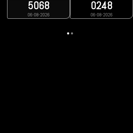
5068
0248
06-08-2026
06-08-2026