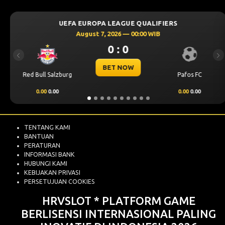
QUALIFIERS
UEFA EUROPA LEAGUE QU
:00 WIB
August 7, 2026 — 00:0
0 : 0
Previous
Ne
BET NOW
Pafos FC
FC Hradec Kralove
0.00
0.00
-0.5
-0.91
TENTANG KAMI
BANTUAN
PERATURAN
INFORMASI BANK
HUBUNGI KAMI
KEBIJAKAN PRIVASI
PERSETUJUAN COOKIES
HRVSLOT * PLATFORM GAME
BERLISENSI INTERNASIONAL PALING