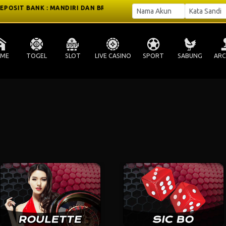
SIT BANK : MANDIRI DAN BRI JAM 21:00 S/D 08:00 WIB DISARANKAN
ME
TOGEL
SLOT
LIVE CASINO
SPORT
SABUNG
ARC