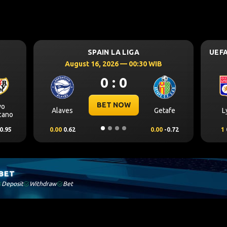
 QUALIFIERS
UEFA CHAMPIONS LEAGUE QUALIFIERS
:30 WIB
August 12, 2026 — 01:15 WIB
0 : 0
BET NOW
Slovan
Fenerbahce
Mjallby
Bratislava
0.5
0.87
0.5
0.83
-0.5
0.99
BET
Deposit
Withdraw
Bet