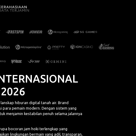
INTERNASIONAL
 2026
anskap hiburan digital tanah air. Brand
si para pemain modern. Dengan sistem yang
ntuk menjamin kestabilan penuh selama jalannya
rupa bocoran jam hoki terlengkap yang
jikan lingkungan bermain yang adil, transparan,