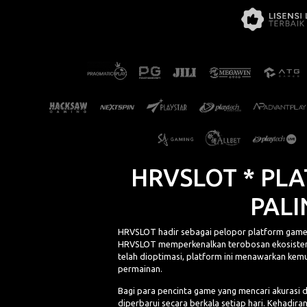
HRVSLOT * PL
PALI
HRVSLOT
hadir sebagai pelopor platform game b
HRVSLOT memperkenalkan terobosan ekosistem g
telah dioptimasi, platform ini menawarkan kemu
permainan.
Bagi para pencinta game yang mencari akurasi 
diperbarui secara berkala setiap hari. Kehadira