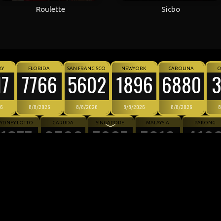
Roulette
Sicbo
KY
FLORIDA
SAN FRANCISCO
NEWYORK
CAROLINA
O
17
7766
5602
1896
6880
3
26
8/8/2026
8/8/2026
8/8/2026
8/8/2026
8
SYDNEY LOTTO
GARUDA
SINGAPORE
MALAYSIA
PAKONG
1377
6590
7907
7218
419
8/8/2026
8/8/2026
7/8/2026
7/8/2026
7/8/2026