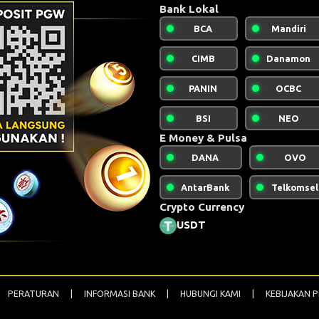
Bank Lokal
BCA
Mandiri
CIMB
Danamon
PANIN
OCBC
BSI
NEO
E Money & Pulsa
DANA
OVO
AntarBank
Telkomsel
Crypto Currency
USDT
PERATURAN
|
INFORMASI BANK
|
HUBUNGI KAMI
|
KEBIJAKAN P