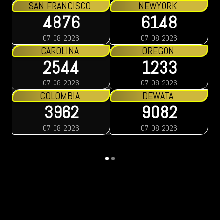
MALAYSIA
PAKONG
4549
8203
06-08-2026
06-08-2026
HONGKONG LOTTO
1083
06-08-2026