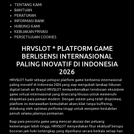
TENTANG KAMI
BANTUAN
PERATURAN
INFORMASI BANK
HUBUNGI KAMI
KEBIJAKAN PRIVASI
PERSETUJUAN COOKIES
HRVSLOT * PLATFORM GAME
BERLISENSI INTERNASIONAL
PALING INOVATIF DI INDONESIA
2026
HRVSLOT
hadir sebagai pelopor platform game berlisensi internasional
paling inovatif di Indonesia 2026 yang siap mengubah lanskap hiburan
digital tanah air. Brand HRVSLOT memperkenalkan terobosan ekosistem
game virtual internasional yang dirancang khusus untuk memenuhi
ekspektasi para pemain modern. Dengan sistem yang telah dioptimasi,
platform ini menawarkan kemudahan akses kilat tanpa buffering,
didukung oleh optimasi performa tinggi untuk menjamin kestabilan
penuh selama jalannya permainan.
Bagi para pencinta game yang mencari akurasi dan peluang
kemenangan lebih tinggi,
HRVSLOT
menyediakan fitur eksklusif berupa
bocoran jam hoki terlengkap yang diperbarui secara berkala setiap hari.