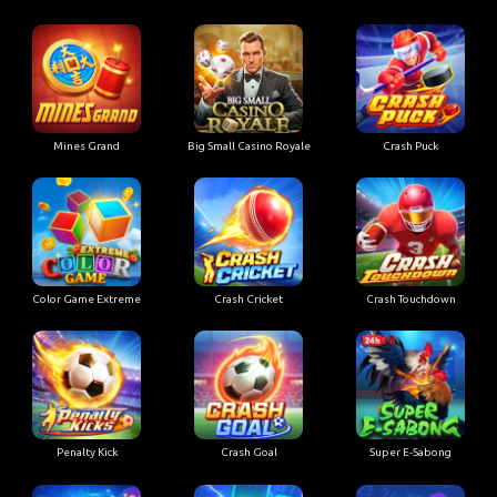
Mines Grand
Big Small Casino Royale
Crash Puck
Color Game Extreme
Crash Cricket
Crash Touchdown
Penalty Kick
Crash Goal
Super E-Sabong