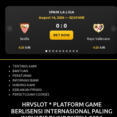
LIGA
SPAIN LA LI
— 02:30 WIB
August 16, 2026 — 0
0 : 0
Previous
Ne
OW
BET NOW
Rayo Vallecano
Alaves
-0.25
0.95
0.00
0.62
TENTANG KAMI
BANTUAN
PERATURAN
INFORMASI BANK
HUBUNGI KAMI
KEBIJAKAN PRIVASI
PERSETUJUAN COOKIES
HRVSLOT * PLATFORM GAME
BERLISENSI INTERNASIONAL PALING