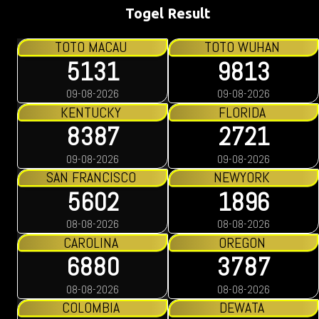
Togel Result
TOTO MACAU
TOTO WUHAN
5131
9813
09-08-2026
09-08-2026
KENTUCKY
FLORIDA
8387
2721
09-08-2026
09-08-2026
SAN FRANCISCO
NEWYORK
5602
1896
08-08-2026
08-08-2026
CAROLINA
OREGON
6880
3787
08-08-2026
08-08-2026
COLOMBIA
DEWATA