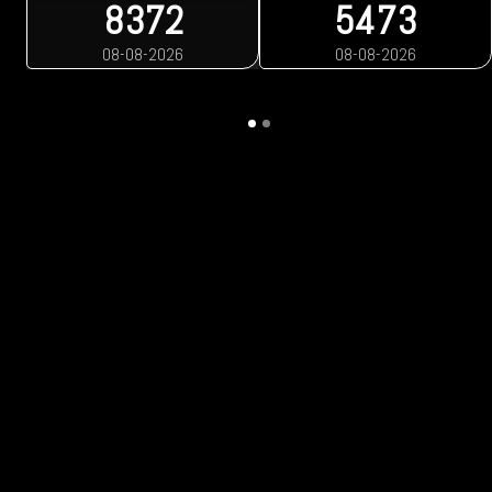
8372
5473
08-08-2026
08-08-2026