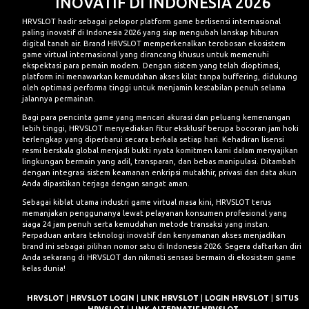
INOVATIF DI INDONESIA 2026
HRVSLOT
hadir sebagai pelopor platform game berlisensi internasional
paling inovatif di Indonesia 2026 yang siap mengubah lanskap hiburan
digital tanah air. Brand HRVSLOT memperkenalkan terobosan ekosistem
game virtual internasional yang dirancang khusus untuk memenuhi
ekspektasi para pemain modern. Dengan sistem yang telah dioptimasi,
platform ini menawarkan kemudahan akses kilat tanpa buffering, didukung
oleh optimasi performa tinggi untuk menjamin kestabilan penuh selama
jalannya permainan.
Bagi para pencinta game yang mencari akurasi dan peluang kemenangan
lebih tinggi,
HRVSLOT
menyediakan fitur eksklusif berupa bocoran jam hoki
terlengkap yang diperbarui secara berkala setiap hari. Kehadiran lisensi
resmi berskala global menjadi bukti nyata komitmen kami dalam menyajikan
lingkungan bermain yang adil, transparan, dan bebas manipulasi. Ditambah
dengan integrasi sistem keamanan enkripsi mutakhir, privasi dan data akun
Anda dipastikan terjaga dengan sangat aman.
Sebagai kiblat utama industri game virtual masa kini,
HRVSLOT
terus
memanjakan penggunanya lewat pelayanan konsumen profesional yang
siaga 24 jam penuh serta kemudahan metode transaksi yang instan.
Perpaduan antara teknologi inovatif dan kenyamanan akses menjadikan
brand ini sebagai pilihan nomor satu di Indonesia 2026. Segera daftarkan diri
Anda sekarang di HRVSLOT dan nikmati sensasi bermain di ekosistem game
kelas dunia!
HRVSLOT
|
HRVSLOT LOGIN
|
LINK HRVSLOT
|
LOGIN HRVSLOT
|
SITUS