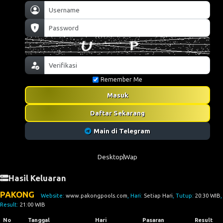
Remember Me
Masuk
Daftar Sekarang
Main di Telegram
Desktop
Wap
Hasil Keluaran
PAKONG
Website:
www.pakongpools.com
, Hari:
Setiap Hari
, Tutup:
20:30 WIB
,
Result:
21:00 WIB
No
Tanggal
Hari
Pasaran
Result